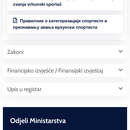
zvanja vrhunski sportaš
Правилник о категоризацији спортисте и
признавању звања врхунски спортиста
Zakoni
Financijsko izvješće / Finansijski izvještaj
Upis u registar
Odjeli Ministarstva