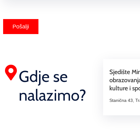
Pošalji
Gdje se
Sjedište Mi
obrazovanja
kulture i sp
nalazimo?
Stanična 43, T