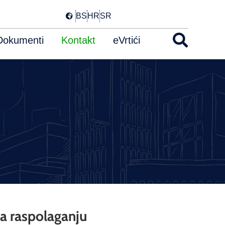
BS
HR
SR
Dokumenti
Kontakt
eVrtići
na raspolaganju