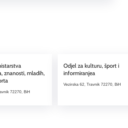
nistarstva
Odjel za kulturu, šport i
, znanosti, mladih,
informiranjea
orta
Vezirska 62, Travnik 72270, BiH
ravnik 72270, BiH