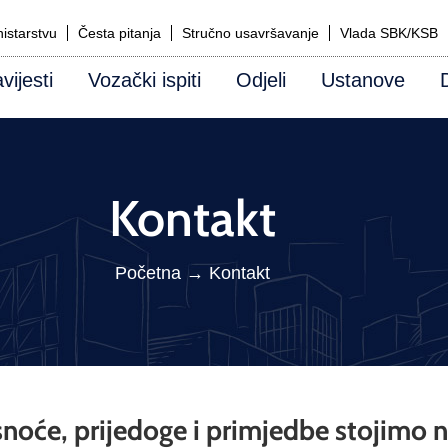
istarstvu
Česta pitanja
Stručno usavršavanje
Vlada SBK/KSB
vijesti
Vozački ispiti
Odjeli
Ustanove
Kontakt
Početna
→
Kontakt
asnoće, prijedoge i primjedbe stojimo 