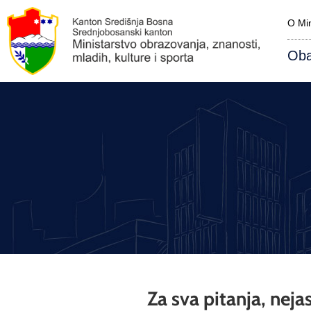
O Min
Oba
Za sva pitanja, nej