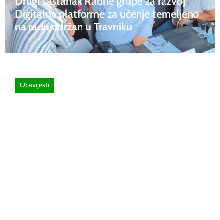
Drugi sastanak Radne grupe za razvoj
Digitalne platforme za učenje temeljeno
na radu održan u Travniku
Obavijesti
26 lipnja, 2026
Poziv za sudjelovanje na SEMINAR
stručno usavršavanje -Licenciranim