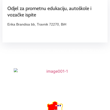
Odjel za prometnu edukaciju, autoškole i
vozačke ispite​
Erika Brandisa bb, Travnik 72270, BiH
Ministarstvo za obrazovanje, znanost, kulturu, mlade i sport
je partner u projektu.