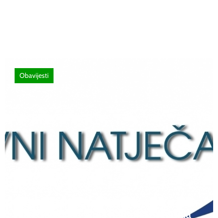
ispitivačima, predavačima, instruktorima
vožnje i ostalim zainteresiranim licima
Obavijesti
12 lipnja, 2026
Natječaj za upis redovitih učenika u prvi
razred srednjih škola Kantona Središnja