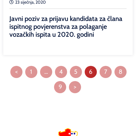
23 siječnja, 2020
Javni poziv za prijavu kandidata za člana
ispitnog povjerenstva za polaganje
vozačkih ispita u 2020. godini
<
1
…
4
5
6
7
8
9
>