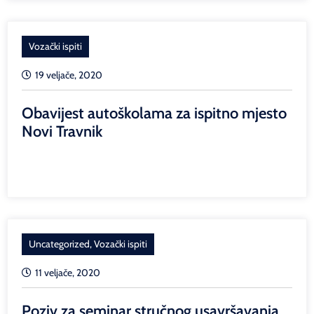
Vozački ispiti
19 veljače, 2020
Obavijest autoškolama za ispitno mjesto
Novi Travnik
Uncategorized
,
Vozački ispiti
11 veljače, 2020
Poziv za seminar stručnog usavršavanja