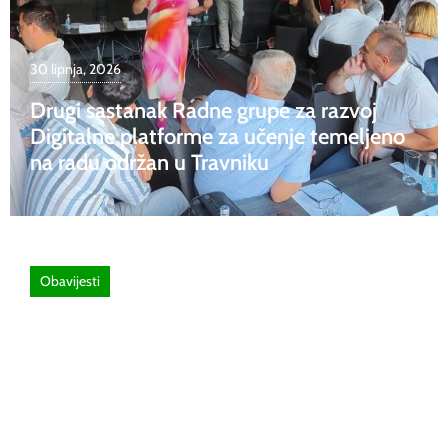
30 lipnja, 2026
Drugi sastanak Radne grupe za razvoj
Digitalne platforme za učenje temeljeno
na radu održan u Travniku
Obavijesti