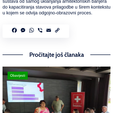
sustava od samog uklanjanja arhitektonskih barijera
do kapacitiranja stavova prilagodbe u širem kontekstu
u kojem se odvija odgojno-obrazovni proces.
Facebook
Messenger
WhatsApp
Viber
Email
Copy
Link
Pročitajte još članaka
Obavijesti