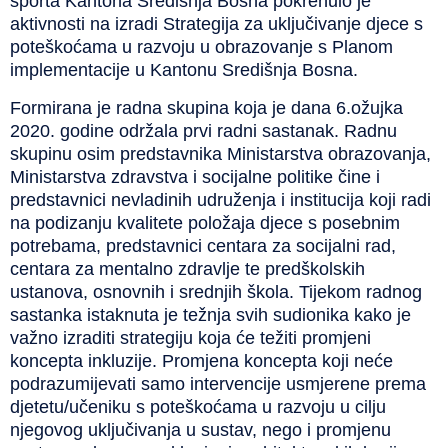
športa Kantona Središnja Bosna pokrenulo je
aktivnosti na izradi Strategija za uključivanje djece s
poteškoćama u razvoju u obrazovanje s Planom
implementacije u Kantonu Središnja Bosna.
Formirana je radna skupina koja je dana 6.ožujka
2020. godine održala prvi radni sastanak. Radnu
skupinu osim predstavnika Ministarstva obrazovanja,
Ministarstva zdravstva i socijalne politike čine i
predstavnici nevladinih udruženja i institucija koji radi
na podizanju kvalitete položaja djece s posebnim
potrebama, predstavnici centara za socijalni rad,
centara za mentalno zdravlje te predškolskih
ustanova, osnovnih i srednjih škola. Tijekom radnog
sastanka istaknuta je težnja svih sudionika kako je
važno izraditi strategiju koja će težiti promjeni
koncepta inkluzije. Promjena koncepta koji neće
podrazumijevati samo intervencije usmjerene prema
djetetu/učeniku s poteškoćama u razvoju u cilju
njegovog uključivanja u sustav, nego i promjenu