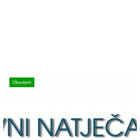
26 lipnja, 2026
Poziv za sudjelovanje na SEMINAR
stručno usavršavanje -Licenciranim
ispitivačima, predavačima, instruktorima
vožnje i ostalim zainteresiranim licima
Obavijesti