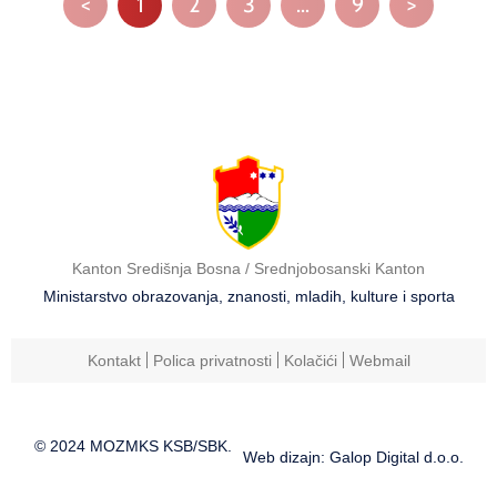
<
1
2
3
…
9
>
Kanton Središnja Bosna / Srednjobosanski Kanton
Ministarstvo obrazovanja, znanosti, mladih, kulture i sporta
Kontakt
Polica privatnosti
Kolačići
Webmail
© 2024 MOZMKS KSB/SBK.
Web dizajn: Galop Digital d.o.o.