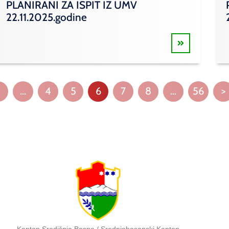
PLANIRANI ZA ISPIT IZ UMV
22.11.2025.godine
…
4
5
6
7
8
…
56
>
Kanton Središnja Bosna / Srednjobosanski Kanton