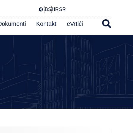
BS
HR
SR
Dokumenti
Kontakt
eVrtići