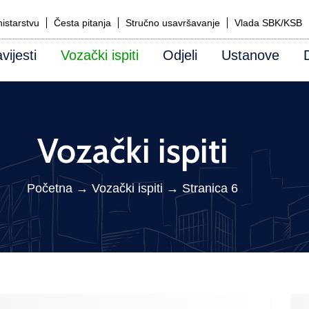
istarstvu
Česta pitanja
Stručno usavršavanje
Vlada SBK/KSB
vijesti
Vozački ispiti
Odjeli
Ustanove
Vozački ispiti
Početna
→
Vozački ispiti
→
Stranica 6