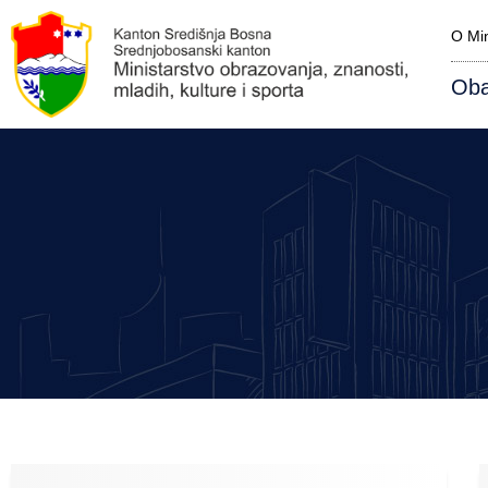
O Min
Oba