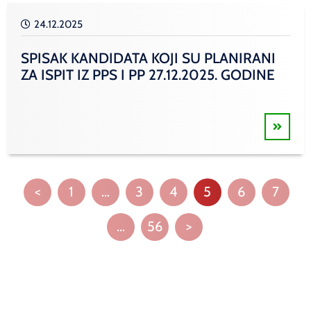
24.12.2025
SPISAK KANDIDATA KOJI SU PLANIRANI
ZA ISPIT IZ PPS I PP 27.12.2025. GODINE
<
1
…
3
4
5
6
7
…
56
>