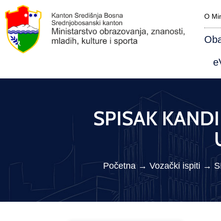
O Min
Oba
eV
SPISAK KANDID
Početna
→
Vozački ispiti
→
S