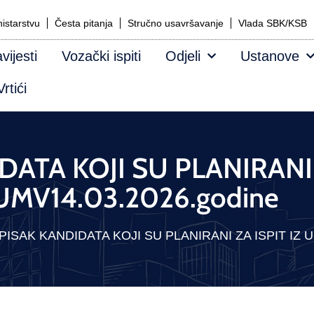
istarstvu
Česta pitanja
Stručno usavršavanje
Vlada SBK/KSB
vijesti
Vozački ispiti
Odjeli
Ustanove
rtići
ATA KOJI SU PLANIRANI Z
UMV14.03.2026.godine
PISAK KANDIDATA KOJI SU PLANIRANI ZA ISPIT IZ U