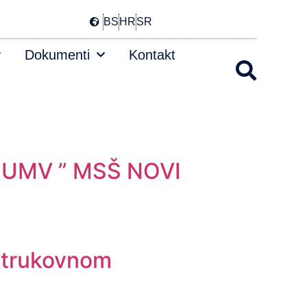
BS
HR
SR
Dokumenti
Kontakt
Z UMV ” MSŠ NOVI
 strukovnom