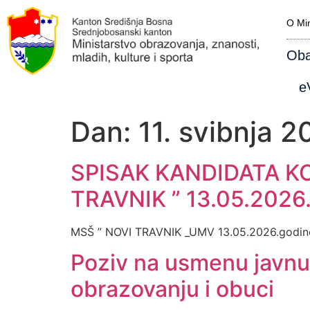
O Min
Oba
eV
Dan:
11. svibnja 2
SPISAK KANDIDATA KO
TRAVNIK ” 13.05.2026
MSŠ ” NOVI TRAVNIK _UMV 13.05.2026.godin
Poziv na usmenu javnu
obrazovanju i obuci