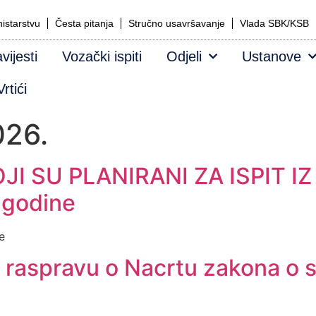
istarstvu
Česta pitanja
Stručno usavršavanje
Vlada SBK/KSB
vijesti
Vozački ispiti
Odjeli
Ustanove
rtići
026.
JI SU PLANIRANI ZA ISPIT I
.godine
e
 raspravu o Nacrtu zakona o