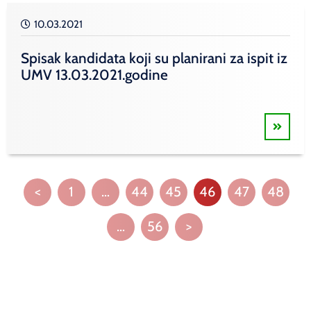
10.03.2021
Spisak kandidata koji su planirani za ispit iz
UMV 13.03.2021.godine
<
1
…
44
45
46
47
48
…
56
>