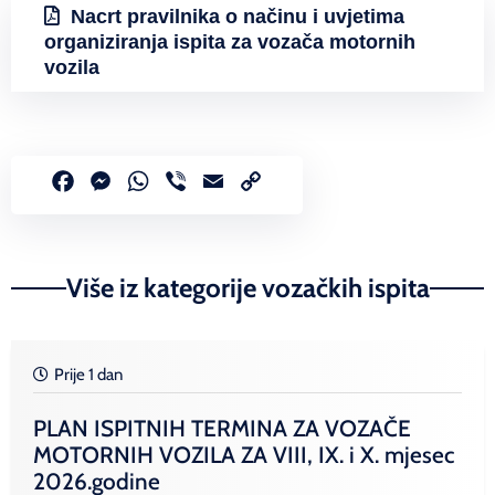
Nacrt pravilnika o načinu i uvjetima
organiziranja ispita za vozača motornih
vozila
Facebook
Messenger
WhatsApp
Viber
Email
Copy
Link
Više iz kategorije vozačkih ispita
Prije 1 dan
PLAN ISPITNIH TERMINA ZA VOZAČE
MOTORNIH VOZILA ZA VIII, IX. i X. mjesec
2026.godine