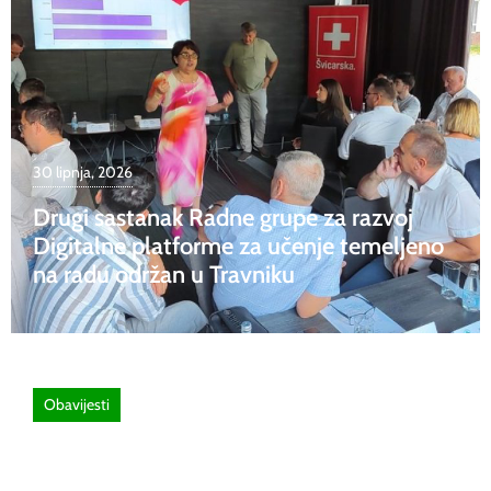
30 lipnja, 2026
Drugi sastanak Radne grupe za razvoj
Digitalne platforme za učenje temeljeno
na radu održan u Travniku
Obavijesti