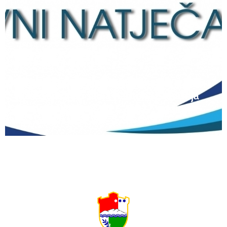
12 lipnja, 2026
Natječaj za upis redovitih učenika u prvi
razred srednjih škola Kantona Središnja
Bosna u školskoj 2026./2027. godini