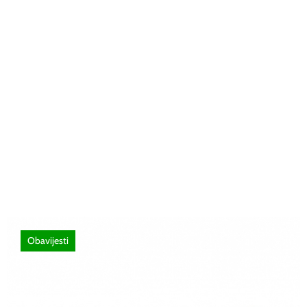
26 lipnja, 2026
Poziv za sudjelovanje na SEMINAR
stručno usavršavanje -Licenciranim
ispitivačima, predavačima, instruktorima
vožnje i ostalim zainteresiranim licima
Obavijesti