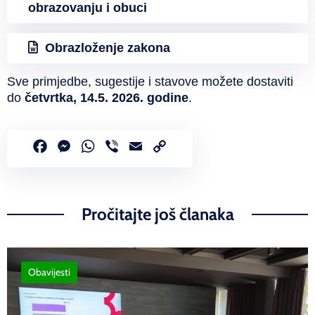
obrazovanju i obuci
Obrazloženje zakona
Sve primjedbe, sugestije i stavove možete dostaviti
do
četvrtka, 14.5. 2026. godine
.
Facebook
Messenger
WhatsApp
Viber
Email
Copy
Link
Pročitajte još članaka
Obavijesti