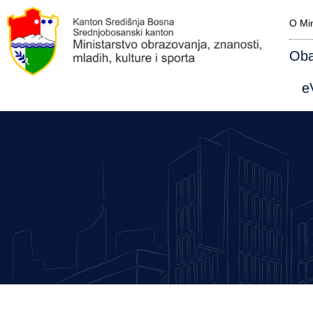
O Min
Oba
eV