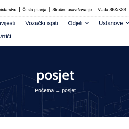
istarstvu
Česta pitanja
Stručno usavršavanje
Vlada SBK/KSB
vijesti
Vozački ispiti
Odjeli
Ustanove
rtići
posjet
Početna
→
posjet