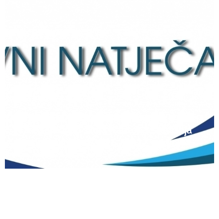
12 lipnja, 2026
Natječaj za upis redovitih učenika u prvi
razred srednjih škola Kantona Središnja
Bosna u školskoj 2026./2027. godini