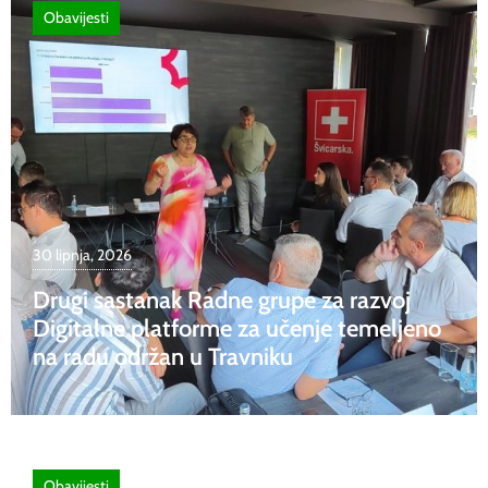
Obavijesti
30 lipnja, 2026
Drugi sastanak Radne grupe za razvoj
Digitalne platforme za učenje temeljeno
na radu održan u Travniku
Obavijesti