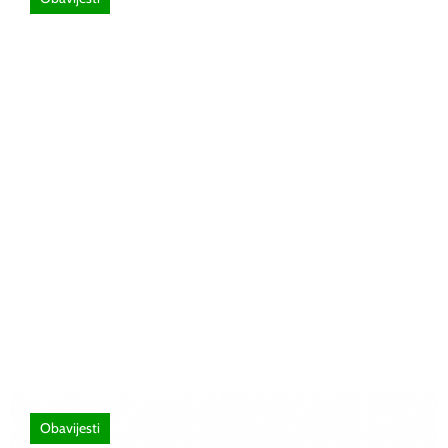
26 lipnja, 2026
Poziv za sudjelovanje na SEMINAR
stručno usavršavanje -Licenciranim
ispitivačima, predavačima, instruktorima
vožnje i ostalim zainteresiranim licima
Obavijesti