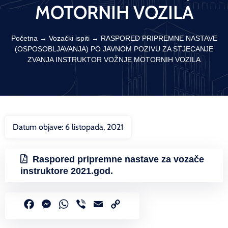
MOTORNIH VOZILA
Početna
→
Vozački ispiti
→
RASPORED PRIPREMNE NASTAVE
(OSPOSOBLJAVANJA) PO JAVNOM POZIVU ZA STJECANJE
ZVANJA INSTRUKTOR VOŽNJE MOTORNIH VOZILA
Datum objave:
6 listopada, 2021
Raspored pripremne nastave za vozače
instruktore 2021.god.
Facebook
Messenger
WhatsApp
Viber
Email
Copy
Link