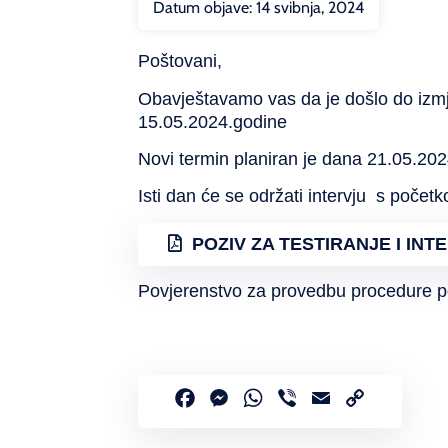
Datum objave:
14 svibnja, 2024
Poštovani,
Obavještavamo vas da je došlo do izmjen
15.05.2024.godine
Novi termin planiran je dana 21.05.202
Isti dan će se održati intervju s počet
POZIV ZA TESTIRANJE I INT
Povjerenstvo za provedbu procedure 
Facebook
Messenger
WhatsApp
Viber
Email
Copy
Link