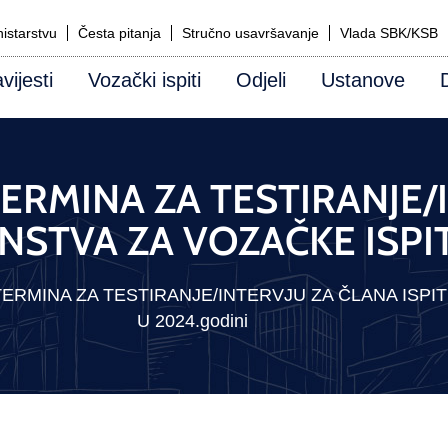
istarstvu
Česta pitanja
Stručno usavršavanje
Vlada SBK/KSB
vijesti
Vozački ispiti
Odjeli
Ustanove
TERMINA ZA TESTIRANJE
STVA ZA VOZAČKE ISPIT
 TERMINA ZA TESTIRANJE/INTERVJU ZA ČLANA ISP
U 2024.godini