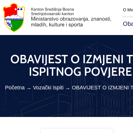
O Min
Oba
OBAVIJEST O IZMJENI 
ISPITNOG POVJEREN
Početna
→
Vozački ispiti
→
OBAVIJEST O IZMJENI