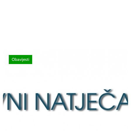
Poziv za sudjelovanje na SEMINAR
stručno usavršavanje -Licenciranim
ispitivačima, predavačima, instruktorima
vožnje i ostalim zainteresiranim licima
Obavijesti
12 lipnja, 2026