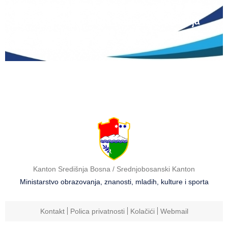
Natječaj za upis redovitih učenika u prvi
razred srednjih škola Kantona Središnja
Bosna u školskoj 2026./2027. godini
Kanton Središnja Bosna / Srednjobosanski Kanton
Ministarstvo obrazovanja, znanosti, mladih, kulture i sporta
Kontakt
Polica privatnosti
Kolačići
Webmail