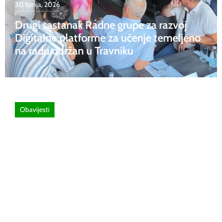
30 lipnja, 2026
Drugi sastanak Radne grupe za razvoj
Digitalne platforme za učenje temeljeno
na radu održan u Travniku
Obavijesti
26 lipnja, 2026