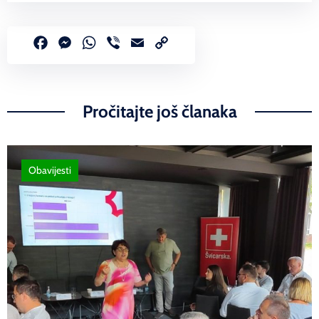
Facebook
Messenger
WhatsApp
Viber
Email
Copy
Link
Pročitajte još članaka
Obavijesti