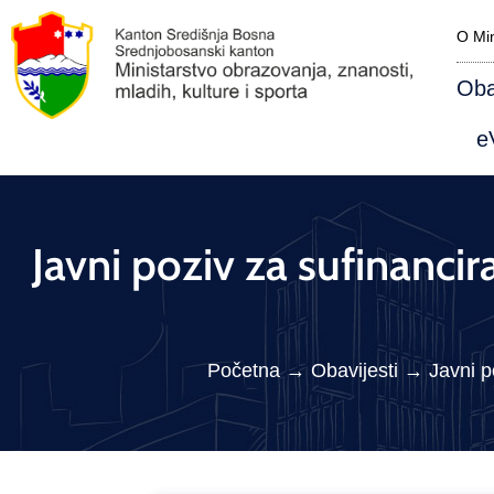
O Min
Oba
eV
Javni poziv za sufinancira
Početna
→
Obavijesti
→
Javni p