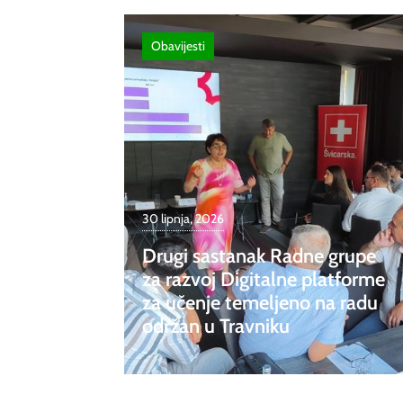
Obavijesti
30 lipnja, 2026
Drugi sastanak Radne grupe
za razvoj Digitalne platforme
za učenje temeljeno na radu
održan u Travniku