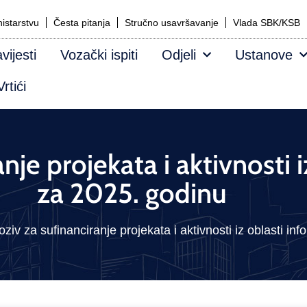
istarstvu
Česta pitanja
Stručno usavršavanje
Vlada SBK/KSB
vijesti
Vozački ispiti
Odjeli
Ustanove
rtići
nje projekata i aktivnosti 
za 2025. godinu
oziv za sufinanciranje projekata i aktivnosti iz oblasti in