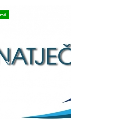
esti
a, 2026
čaj za upis redovitih
ka u prvi razred srednjih
 Kantona Središnja
 u školskoj
./2027. godini