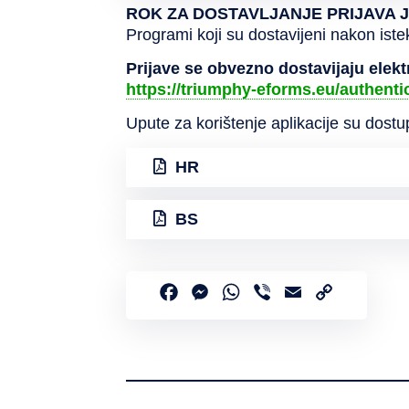
ROK ZA DOSTAVLJANJE PRIJAVA JE
Programi koji su dostavijeni nakon iste
Prijave se obvezno dostavijaju elekt
https://triumphy-eforms.eu/authenti
Upute za korištenje aplikacije su dostu
HR
BS
Facebook
Messenger
WhatsApp
Viber
Email
Copy
Link