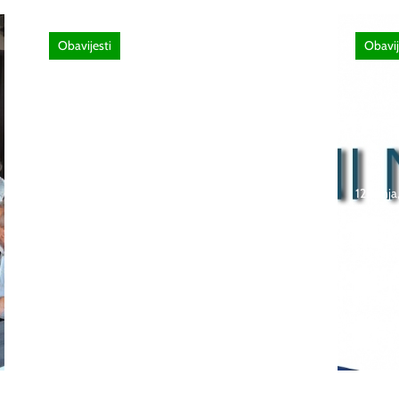
Obavijesti
Obavij
26 lipnja, 2026
Poziv za sudjelovanje na
12 lipnj
SEMINAR stručno
usavršavanje -Licenciranim
Natje
ispitivačima, predavačima,
učeni
instruktorima vožnje i
škola
ostalim zainteresiranim
Bosna
licima
2026