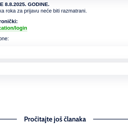
 8.8.2025. GODINE.
ka roka za prijavu neće biti razmatrani.
ronički:
cation/login
pne:
Pročitajte još članaka