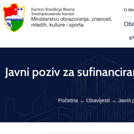
O Min
Oba
eV
Javni poziv za sufinancir
Početna
→
Obavijesti
→
Javni 