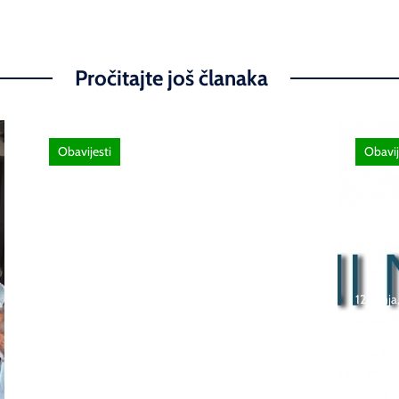
Pročitajte još članaka
Obavijesti
Obavij
26 lipnja, 2026
Poziv za sudjelovanje na
12 lipnj
SEMINAR stručno
usavršavanje -Licenciranim
Natje
ispitivačima, predavačima,
učeni
instruktorima vožnje i
škola