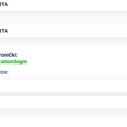
RTA
RTA
ronički:
cation/login
pne: