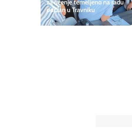
za učenje temeljeno na radu
održan u Travniku