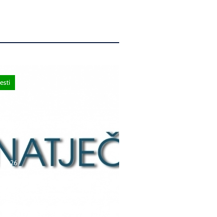
esti
a, 2026
čaj za upis redovitih
ka u prvi razred srednjih
 Kantona Središnja