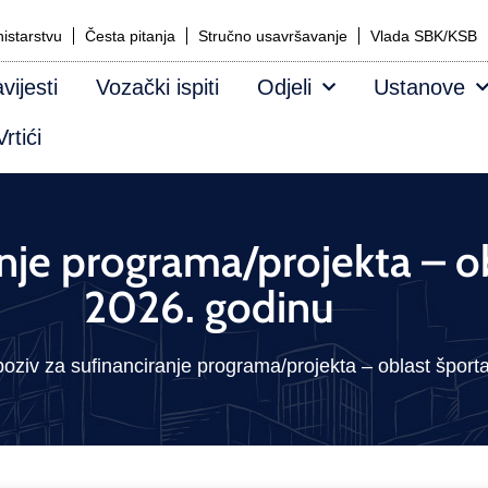
istarstvu
Česta pitanja
Stručno usavršavanje
Vlada SBK/KSB
vijesti
Vozački ispiti
Odjeli
Ustanove
rtići
anje programa/projekta – o
2026. godinu
poziv za sufinanciranje programa/projekta – oblast šport