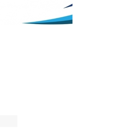
 u školskoj
./2027. godini