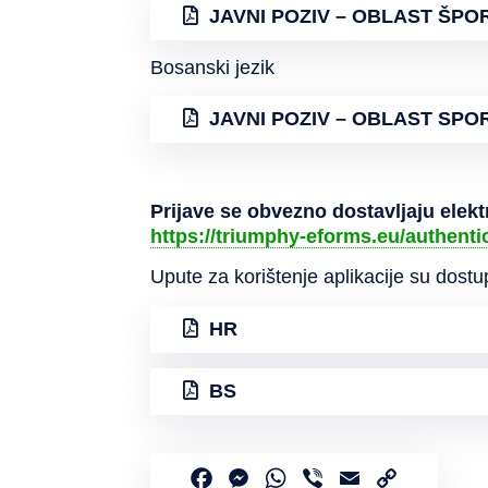
JAVNI POZIV – OBLAST ŠPO
Bosanski jezik
JAVNI POZIV – OBLAST SPO
Prijave se obvezno dostavljaju elekt
https://triumphy-eforms.eu/authenti
Upute za korištenje aplikacije su dostu
HR
BS
Facebook
Messenger
WhatsApp
Viber
Email
Copy