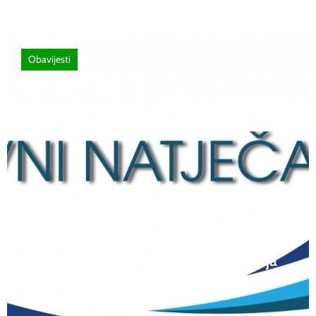
Obavijesti
12 lipnja, 2026
Natječaj za upis redovitih učenika u prvi
razred srednjih škola Kantona Središnja
Bosna u školskoj 2026./2027. godini