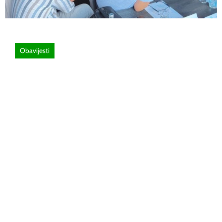
Obavijesti
26 lipnja, 2026
Poziv za sudjelovanje na SEMINAR
stručno usavršavanje -Licenciranim
ispitivačima, predavačima, instruktorima
vožnje i ostalim zainteresiranim licima