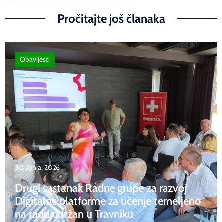
Pročitajte još članaka
Obavijesti
30 lipnja, 2026
Drugi sastanak Radne grupe za razvoj
Digitalne platforme za učenje temeljeno
na radu održan u Travniku