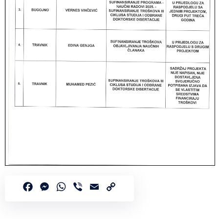
Facebook
Messenger
WhatsApp
Viber
Email
Copy
Link