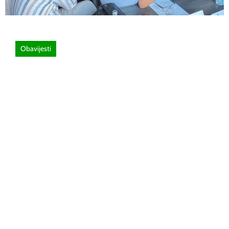
Obavijesti
26 lipnja, 2026
Poziv za sudjelovanje na SEMINAR
stručno usavršavanje -Licenciranim
ispitivačima, predavačima, instruktorima
vožnje i ostalim zainteresiranim licima