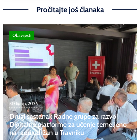
Pročitajte još članaka
Obavijesti
30 lipnja, 2026
Drugi sastanak Radne grupe za razvoj
Digitalne platforme za učenje temeljeno
na radu održan u Travniku