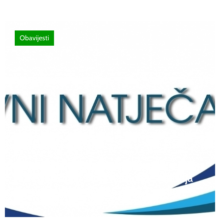
Obavijesti
12 lipnja, 2026
Natječaj za upis redovitih učenika u prvi
razred srednjih škola Kantona Središnja
Bosna u školskoj 2026./2027. godini