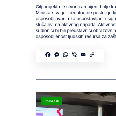
Cilj projekta je stvoriti ambijent bolje
Ministarstva jer trenutno ne postoji jed
osposobljavanja za uspostavljanje sigu
slučajevima aktivnog napada. Aktivnosti 
sudionici bi bili predstavnici obrazovnih
osposobljenost ljudskih resursa za zašti
Facebook
Messenger
WhatsApp
Viber
Email
Copy
Link
Obavijesti