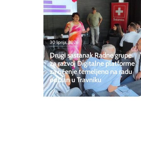
30 lipnja, 2026
Drugi sastanak Radne grupe
za razvoj Digitalne platforme
za učenje temeljeno na radu
održan u Travniku