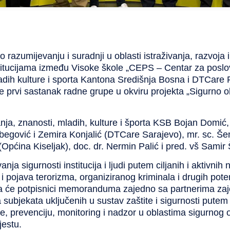
zumijevanju i suradnji u oblasti istraživanja, razvoja i
itucijama između Visoke škole „CEPS – Centar za poslovn
adih kulture i sporta Kantona Središnja Bosna i DTCare 
e prvi sastanak radne grupe u okviru projekta „Sigurno 
nja, znanosti, mladih, kulture i športa KSB Bojan Domić, 
lbegović i Zemira Konjalić (DTCare Sarajevo), mr. sc. Š
ć (Općina Kiseljak), doc. dr. Nermin Palić i pred. vš Samir
ja sigurnosti institucija i ljudi putem ciljanih i aktivnih
 i pojava terorizma, organiziranog kriminala i drugih pote
 će potpisnici memoranduma zajedno sa partnerima zajedn
a subjekata uključenih u sustav zaštite i sigurnosti pute
e, prevenciju, monitoring i nadzor u oblastima sigurnog
jestu.