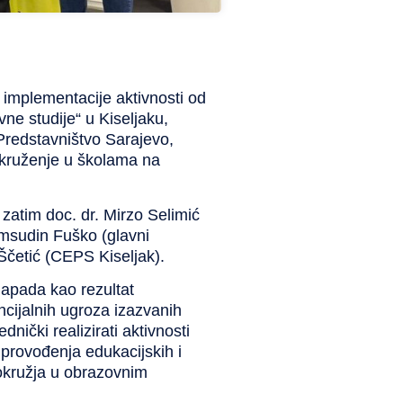
 implementacije aktivnosti od
e studije“ u Kiseljaku,
Predstavništvo Sarajevo,
okruženje u školama na
zatim doc. dr. Mirzo Selimić
emsudin Fuško (glavni
 Ščetić (CEPS Kiseljak).
 napada kao rezultat
ncijalnih ugroza izazvanih
ički realizirati aktivnosti
m provođenja edukacijskih i
 okružja u obrazovnim