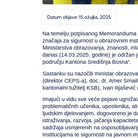
Datum objave:
15 ožujka, 2025
Na temelju potpisanog Memoranduma o ra
značaja za sigurnost u obrazovnim inst
Ministarstva obrazovanja, znanosti, ml
danas (14.03.2025. godine) je održan j
području Kantona Središnja Bosna“.
Sastanku su nazočili ministar obrazova
(direktor CEPS-a), doc. dr. Amer Smai
kantonalni tužitelj KSB), Ivan Ilijaševi
Imajući u vidu sve veće pojave ugrožavan
problematičnih učenika, uposlenika, ali
ljudskim djelovanjem, dogovoreno je da
istraživanja, razvoja, jačanja kapacitet
sadržaja usmjerenih na osposobljavanj
institucijama te sigurnosti na javnom m