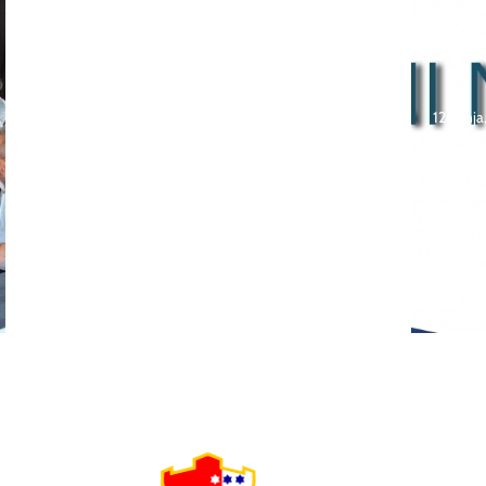
26 lipnja, 2026
Poziv za sudjelovanje na
12 lipnj
SEMINAR stručno
usavršavanje -Licenciranim
Natje
ispitivačima, predavačima,
učeni
instruktorima vožnje i
škola
ostalim zainteresiranim
Bosna
licima
2026