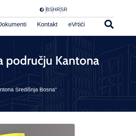
BS
HR
SR
Dokumenti
Kontakt
eVrtići
a području Kantona
antona Središnja Bosna”