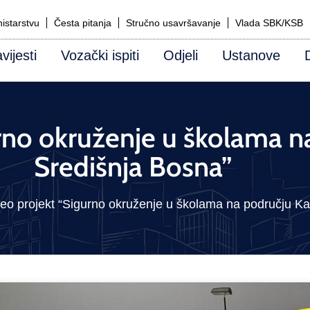
istarstvu
Česta pitanja
Stručno usavršavanje
Vlada SBK/KSB
vijesti
Vozački ispiti
Odjeli
Ustanove
rno okruženje u školama n
Središnja Bosna”
eo projekt “Sigurno okruženje u školama na području K