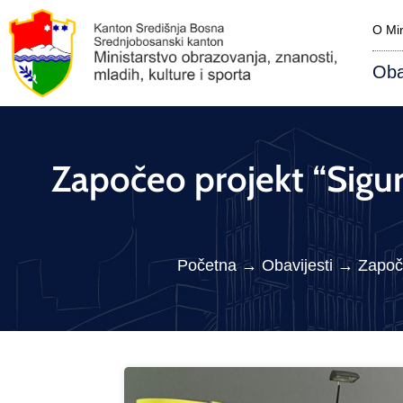
O Min
Oba
Započeo projekt “Sigu
Početna
→
Obavijesti
→
Započ