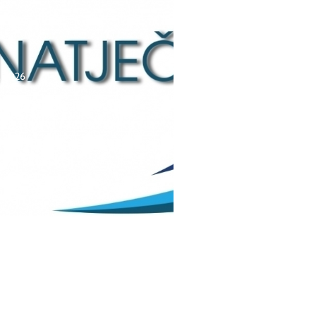
a, 2026
čaj za upis redovitih
ka u prvi razred srednjih
 Kantona Središnja
 u školskoj
./2027. godini