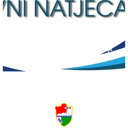
12 lipnja, 2026
Natječaj za upis redovitih učenika u prvi
razred srednjih škola Kantona Središnja
Bosna u školskoj 2026./2027. godini