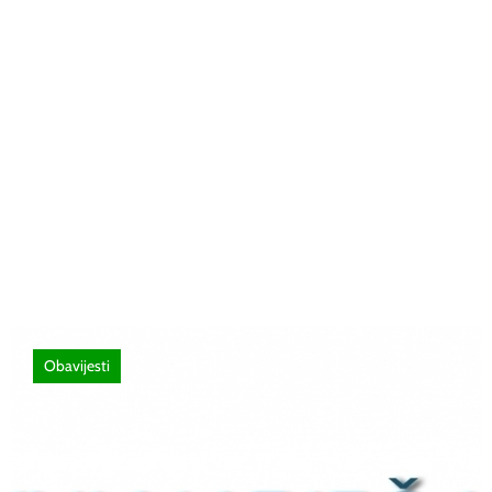
26 lipnja, 2026
Poziv za sudjelovanje na SEMINAR
stručno usavršavanje -Licenciranim
ispitivačima, predavačima, instruktorima
vožnje i ostalim zainteresiranim licima
Obavijesti