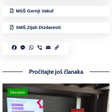
MSŠ Gornji Vakuf
SMŠ Zijah Dizdarević
Facebook
Messenger
WhatsApp
Viber
Email
Copy
Link
Pročitajte još članaka
Obavijesti