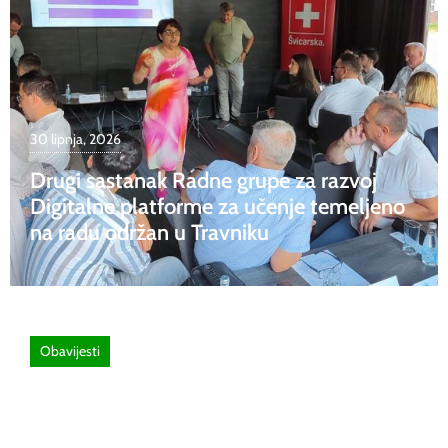
30 lipnja, 2026
Drugi sastanak Radne grupe za razvoj
Digitalne platforme za učenje temeljeno
na radu održan u Travniku
Obavijesti