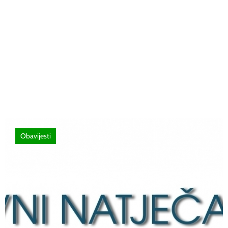
26 lipnja, 2026
Poziv za sudjelovanje na SEMINAR
stručno usavršavanje -Licenciranim
ispitivačima, predavačima, instruktorima
vožnje i ostalim zainteresiranim licima
Obavijesti