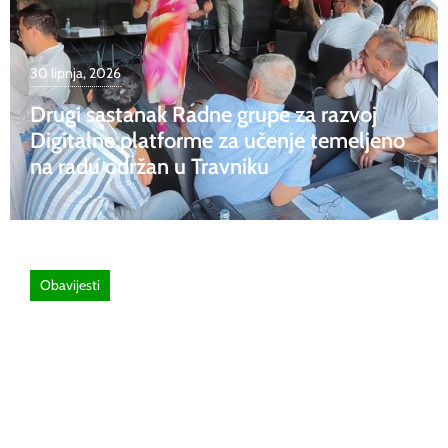
30 lipnja, 2026
Drugi sastanak Radne grupe za razvoj
Digitalne platforme za učenje temeljeno
na radu održan u Travniku
Obavijesti