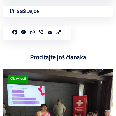
SSŠ Jajce
Facebook
Messenger
WhatsApp
Viber
Email
Copy
Link
Pročitajte još članaka
Obavijesti