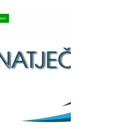
esti
a, 2026
čaj za upis redovitih
ka u prvi razred srednjih
 Kantona Središnja
 u školskoj
./2027. godini