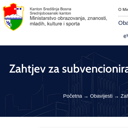
O Min
Oba
eV
Zahtjev za subvencionir
Početna
→
Obavijesti
→
Zah