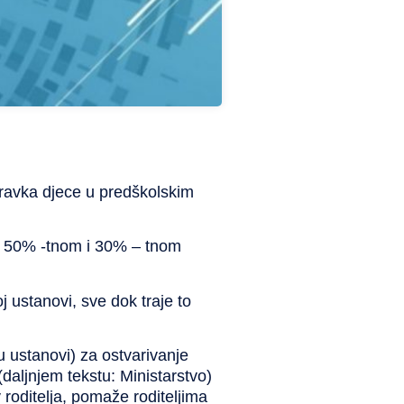
oravka djece u predškolskim
m, 50% -tnom i 30% – tnom
 ustanovi, sve dok traje to
 u ustanovi) za ostvarivanje
daljnjem tekstu: Ministarstvo)
roditelja, pomaže roditeljima