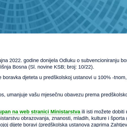
ujna 2022. godine donijela Odluku o subvencioniranju b
nja Bosna (Sl. novine KSB; broj: 10/22).
e boravka djeteta u predškolskoj ustanovi u 100% -tno
nos, umanjuje vašu mjesečnu obavezu prema predškolskoj
upan na web stranici Ministarstva
ili isti možete dobiti
tarstvu obrazovanja, znanosti, mladih, kulture i športa (
oj dijete boravi (predškolska ustanova zaprima Zahtjev 