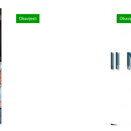
Obavijesti
Obavij
26 lipnja, 2026
Poziv za sudjelovanje na
12 lipnj
SEMINAR stručno
usavršavanje -Licenciranim
Natje
ispitivačima, predavačima,
učeni
instruktorima vožnje i
škola
ostalim zainteresiranim
Bosna
licima
2026