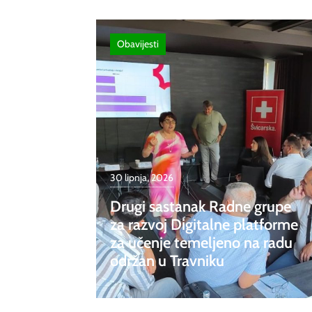
Obavijesti
30 lipnja, 2026
Drugi sastanak Radne grupe
za razvoj Digitalne platforme
za učenje temeljeno na radu
održan u Travniku