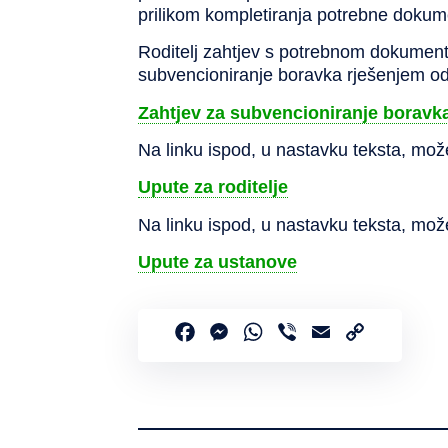
prilikom kompletiranja potrebne dokume
Roditelj zahtjev s potrebnom dokumenta
subvencioniranje boravka rješenjem odl
Zahtjev za subvencioniranje boravk
Na linku ispod, u nastavku teksta, možet
Upute za roditelje
Na linku ispod, u nastavku teksta, može
Upute za ustanove
Facebook
Messenger
WhatsApp
Viber
Email
Copy
Link