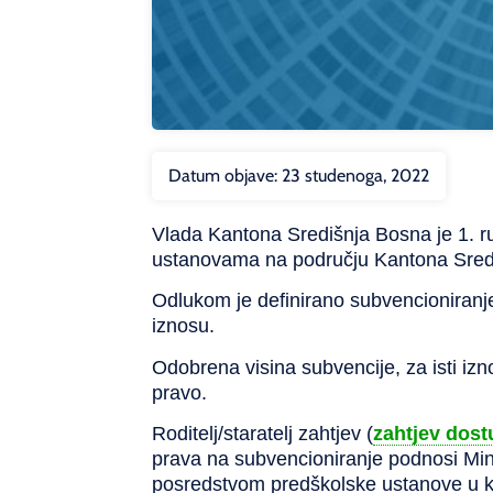
Datum objave:
23 studenoga, 2022
Vlada Kantona Središnja Bosna je 1. r
ustanovama na području Kantona Središ
Odlukom je definirano subvencioniranj
iznosu.
Odobrena visina subvencije, za isti iz
pravo.
Roditelj/staratelj zahtjev (
zahtjev dost
prava na subvencioniranje podnosi Minis
posredstvom predškolske ustanove u koj