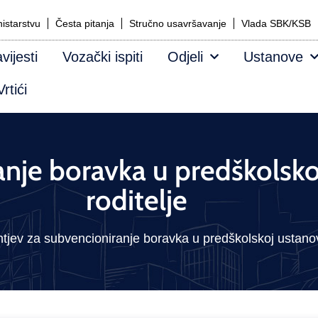
istarstvu
Česta pitanja
Stručno usavršavanje
Vlada SBK/KSB
vijesti
Vozački ispiti
Odjeli
Ustanove
rtići
anje boravka u predškolsko
roditelje
tjev za subvencioniranje boravka u predškolskoj ustanovi