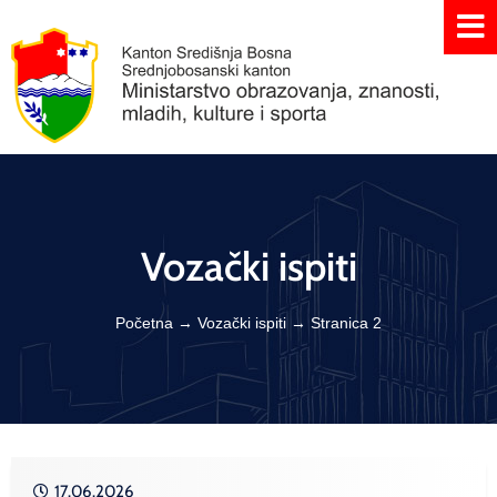
Vozački ispiti
Početna
→
Vozački ispiti
→
Stranica 2
17.06.2026