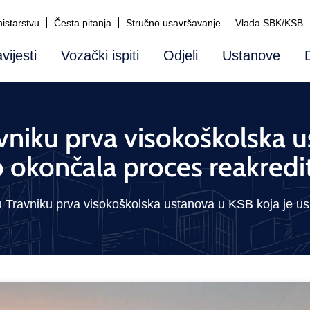
istarstvu
Česta pitanja
Stručno usavršavanje
Vlada SBK/KSB
vijesti
Vozački ispiti
Odjeli
Ustanove
vniku prva visokoškolska u
 okončala proces reakredit
u Travniku prva visokoškolska ustanova u KSB koja je us