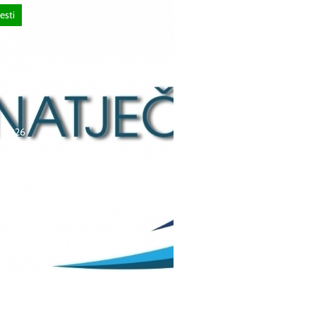
esti
a, 2026
čaj za upis redovitih
ka u prvi razred srednjih
 Kantona Središnja
 u školskoj
./2027. godini