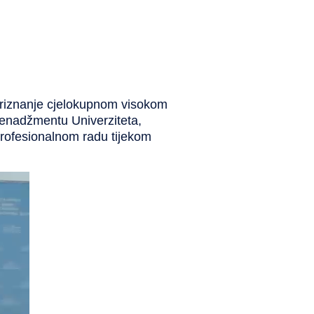
r priznanje cjelokupnom visokom
menadžmentu Univerziteta,
profesionalnom radu tijekom