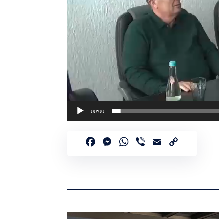
00:00
Facebook
Messenger
WhatsApp
Viber
Email
Copy
Link