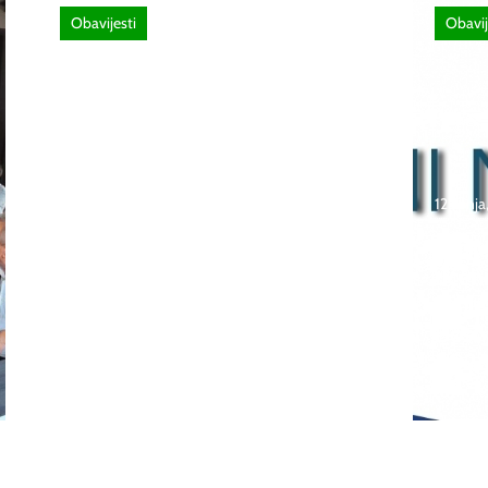
Obavijesti
Obavij
26 lipnja, 2026
Poziv za sudjelovanje na
12 lipnj
SEMINAR stručno
usavršavanje -Licenciranim
Natje
ispitivačima, predavačima,
učeni
instruktorima vožnje i
škola
ostalim zainteresiranim
Bosna
licima
2026