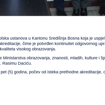
školska ustanova u Kantonu Središnja Bosna koja je uspj
akreditacije, čime je potvrđen kontinuitet odgovornog upra
 kvaliteta visokog obrazovanja.
e Ministarstva obrazovanja, znanosti, mladih, kulture i 
dr. Rasimu Daciću.
od pet (5) godina, počev od isteka prethodne akreditacije