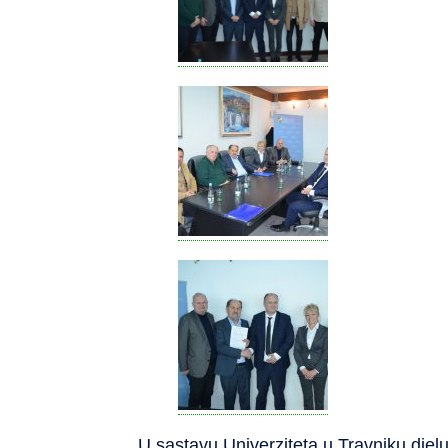
U sastavu Univerziteta u Travniku djelu