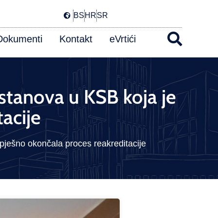
BS
HR
SR
Dokumenti
Kontakt
eVrtići
stanova u KSB koja je
acije
pješno okončala proces reakreditacije