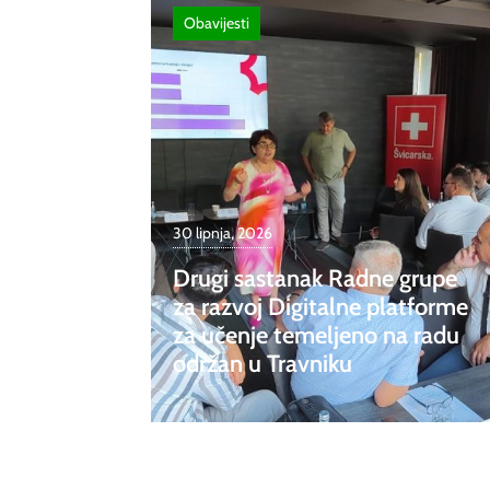
Obavijesti
30 lipnja, 2026
Drugi sastanak Radne grupe
za razvoj Digitalne platforme
za učenje temeljeno na radu
održan u Travniku