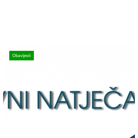
stručno usavršavanje -Licenciranim
ispitivačima, predavačima, instruktorima
vožnje i ostalim zainteresiranim licima
Obavijesti
12 lipnja, 2026
Natječaj za upis redovitih učenika u prvi