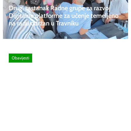
Drugi sastanak Radne grupe za razvoj
Digitalne platforme za učenje temeljeno
na radu održan u Travniku
Obavijesti
26 lipnja, 2026
Poziv za sudjelovanje na SEMINAR