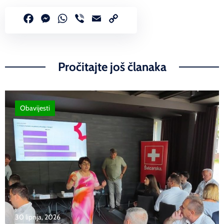
Facebook
Messenger
WhatsApp
Viber
Email
Copy
Link
Pročitajte još članaka
Obavijesti
30 lipnja, 2026