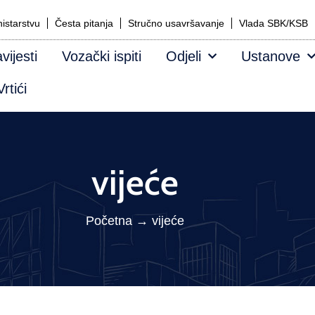
istarstvu
Česta pitanja
Stručno usavršavanje
Vlada SBK/KSB
vijesti
Vozački ispiti
Odjeli
Ustanove
rtići
vijeće
Početna
→
vijeće