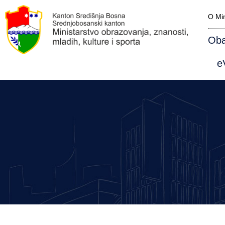
O Min
Oba
eV