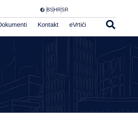
BS
HR
SR
Dokumenti
Kontakt
eVrtići