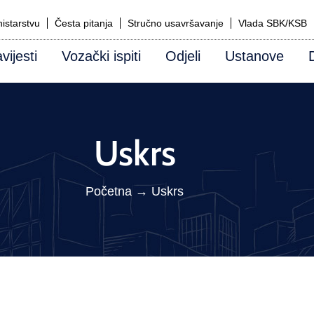
istarstvu
Česta pitanja
Stručno usavršavanje
Vlada SBK/KSB
vijesti
Vozački ispiti
Odjeli
Ustanove
Uskrs
Početna
→
Uskrs