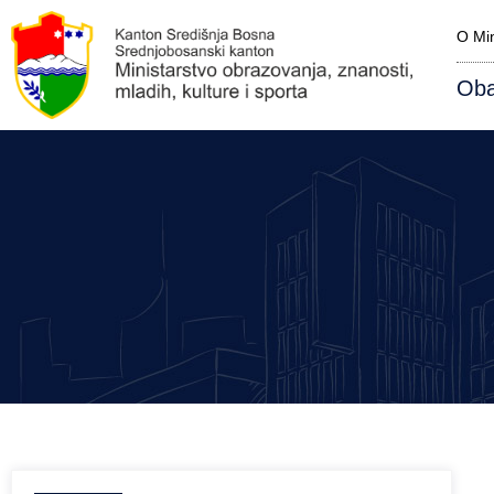
O Min
Oba