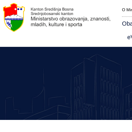
O Min
Oba
eV