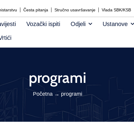
istarstvu
Česta pitanja
Stručno usavršavanje
Vlada SBK/KSB
vijesti
Vozački ispiti
Odjeli
Ustanove
rtići
programi
Početna
→
programi