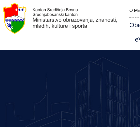
O Min
Oba
eV