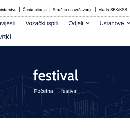
istarstvu
Česta pitanja
Stručno usavršavanje
Vlada SBK/KSB
vijesti
Vozački ispiti
Odjeli
Ustanove
rtići
festival
Početna
→
festival