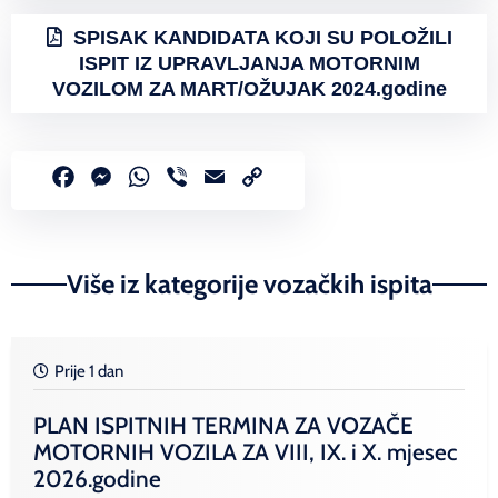
SPISAK KANDIDATA KOJI SU POLOŽILI
ISPIT IZ UPRAVLJANJA MOTORNIM
VOZILOM ZA MART/OŽUJAK 2024.godine
Facebook
Messenger
WhatsApp
Viber
Email
Copy
Link
Više iz kategorije vozačkih ispita
Prije 1 dan
PLAN ISPITNIH TERMINA ZA VOZAČE
MOTORNIH VOZILA ZA VIII, IX. i X. mjesec
2026.godine