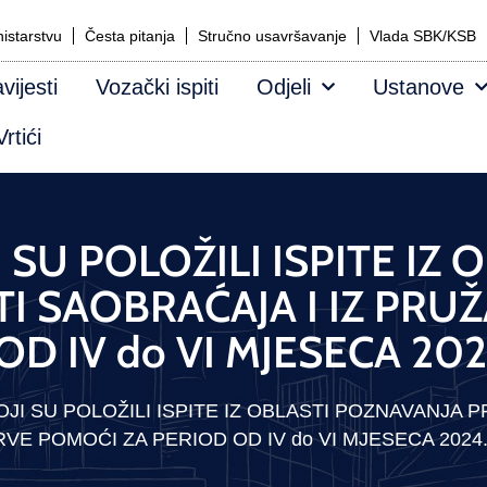
istarstvu
Česta pitanja
Stručno usavršavanje
Vlada SBK/KSB
vijesti
Vozački ispiti
Odjeli
Ustanove
rtići
 SU POLOŽILI ISPITE IZ
I SAOBRAĆAJA I IZ PRU
OD IV do VI MJESECA 202
JI SU POLOŽILI ISPITE IZ OBLASTI POZNAVANJA 
VE POMOĆI ZA PERIOD OD IV do VI MJESECA 2024.