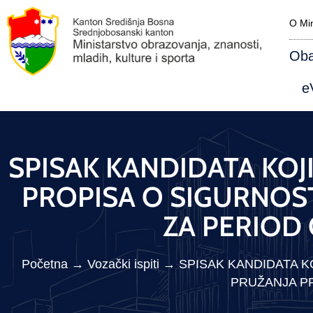
O Min
Oba
eV
SPISAK KANDIDATA KOJI
PROPISA O SIGURNOST
ZA PERIOD 
Početna
→
Vozački ispiti
→
SPISAK KANDIDATA KO
PRUŽANJA PR