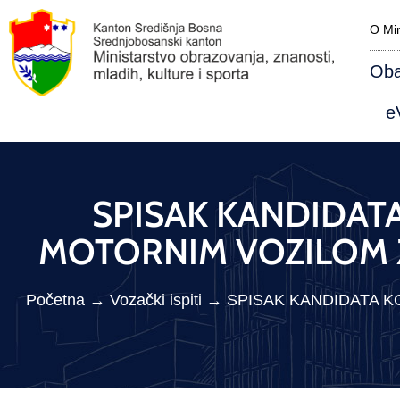
O Min
Oba
eV
SPISAK KANDIDATA 
MOTORNIM VOZILOM ZA
Početna
→
Vozački ispiti
→
SPISAK KANDIDATA KO