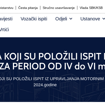
istarstvu
Česta pitanja
Stručno usavršavanje
Vlada SBK/KSB
vijesti
Vozački ispiti
Odjeli
Ustanove
rtići
KOJI SU POLOŽILI ISPIT
 PERIOD OD IV do VI mj
JI SU POLOŽILI ISPIT IZ UPRAVLJANJA MOTORNIM V
2024.godine