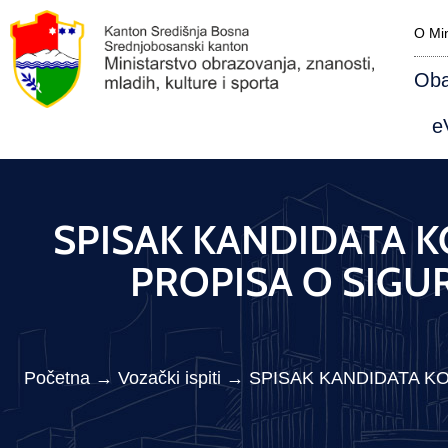
O Min
Oba
eV
SPISAK KANDIDATA KO
PROPISA O SIGU
Početna
→
Vozački ispiti
→
SPISAK KANDIDATA KO