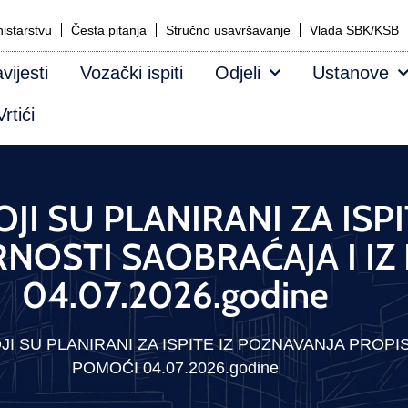
istarstvu
Česta pitanja
Stručno usavršavanje
Vlada SBK/KSB
vijesti
Vozački ispiti
Odjeli
Ustanove
rtići
JI SU PLANIRANI ZA ISP
RNOSTI SAOBRAĆAJA I IZ
04.07.2026.godine
JI SU PLANIRANI ZA ISPITE IZ POZNAVANJA PROPI
POMOĆI 04.07.2026.godine