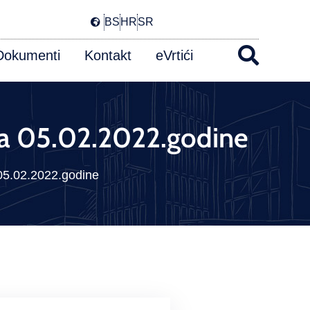
BS
HR
SR
Dokumenti
Kontakt
eVrtići
p za 05.02.2022.godine
a 05.02.2022.godine