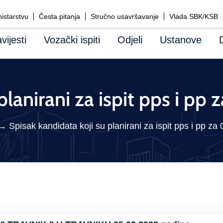
istarstvu
Česta pitanja
Stručno usavršavanje
Vlada SBK/KSB
vijesti
Vozački ispiti
Odjeli
Ustanove
planirani za ispit pps i p
→
Spisak kandidata koji su planirani za ispit pps i pp z