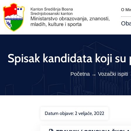
O Min
Oba
Spisak kandidata koji su 
Početna
→
Vozački ispiti
Datum objave:
2 veljače, 2022