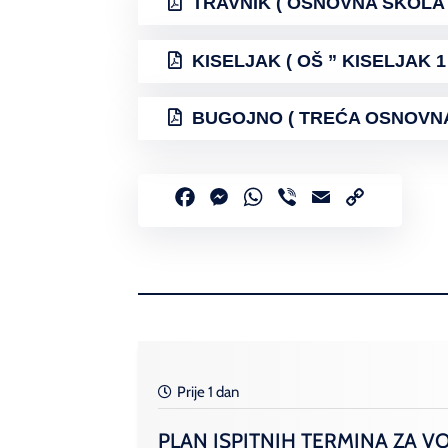
TRAVNIK ( OSNOVNA ŠKOLA ”
KISELJAK ( OŠ ” KISELJAK 1 
BUGOJNO ( TREĆA OSNOVNA Š
Facebook
Messenger
WhatsApp
Viber
Email
Copy
Link
Prije 1 dan
PLAN ISPITNIH TERMINA ZA V