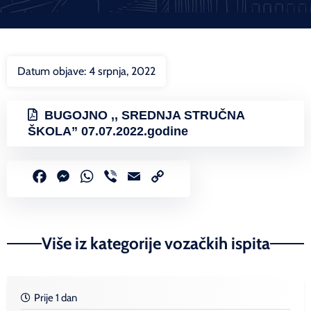
Datum objave:
4 srpnja, 2022
BUGOJNO ,, SREDNJA STRUČNA
ŠKOLA” 07.07.2022.godine
Facebook
Messenger
WhatsApp
Viber
Email
Copy
Link
Više iz kategorije vozačkih ispita
Prije 1 dan