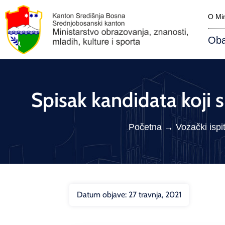
O Min
Oba
Spisak kandidata koji 
Početna
→
Vozački ispit
Datum objave:
27 travnja, 2021