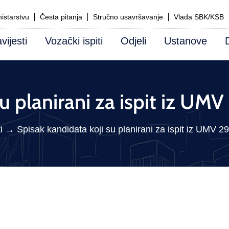
istarstvu
Česta pitanja
Stručno usavršavanje
Vlada SBK/KSB
vijesti
Vozački ispiti
Odjeli
Ustanove
su planirani za ispit iz UM
i
→
Spisak kandidata koji su planirani za ispit iz UMV 