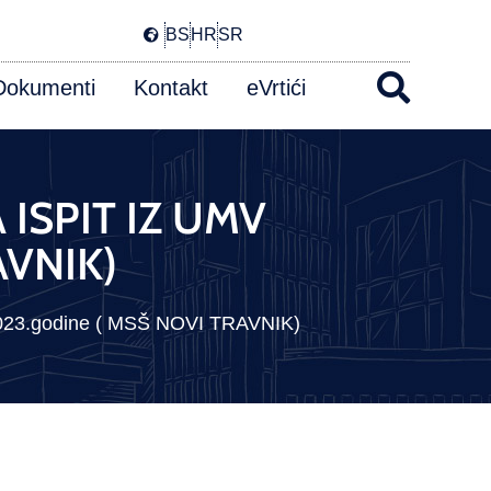
BS
HR
SR
Dokumenti
Kontakt
eVrtići
 ISPIT IZ UMV
AVNIK)
23.godine ( MSŠ NOVI TRAVNIK)