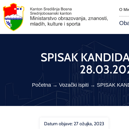
O Min
Oba
SPISAK KANDIDAT
28.03.20
Početna
→
Vozački ispiti
→
SPISAK KAND
Datum objave:
27 ožujka, 2023