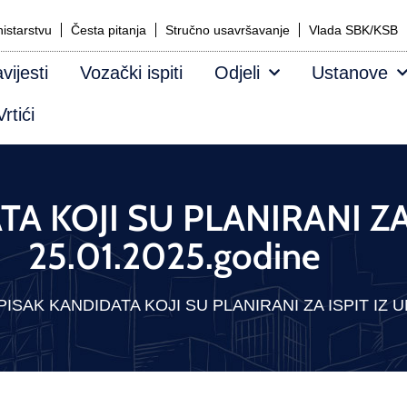
istarstvu
Česta pitanja
Stručno usavršavanje
Vlada SBK/KSB
vijesti
Vozački ispiti
Odjeli
Ustanove
rtići
A KOJI SU PLANIRANI ZA
25.01.2025.godine
PISAK KANDIDATA KOJI SU PLANIRANI ZA ISPIT IZ UM