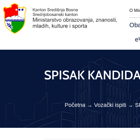
O Min
Oba
eV
SPISAK KANDIDAT
Početna
→
Vozački ispiti
→
S