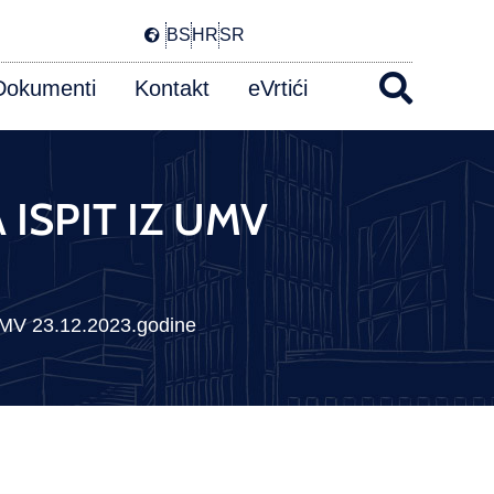
BS
HR
SR
Dokumenti
Kontakt
eVrtići
 ISPIT IZ UMV
V 23.12.2023.godine