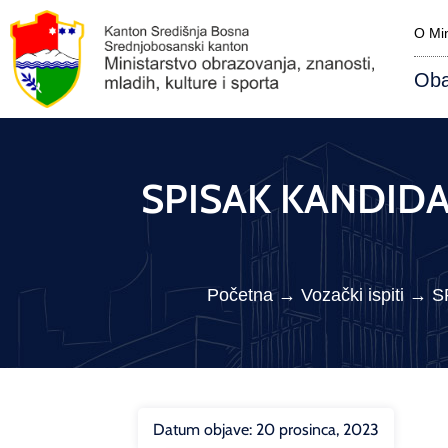
O Min
Oba
SPISAK KANDIDAT
Početna
→
Vozački ispiti
→
S
Datum objave:
20 prosinca, 2023