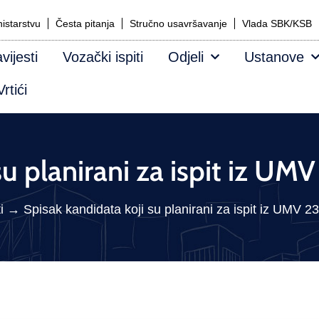
istarstvu
Česta pitanja
Stručno usavršavanje
Vlada SBK/KSB
vijesti
Vozački ispiti
Odjeli
Ustanove
rtići
su planirani za ispit iz UM
i
→
Spisak kandidata koji su planirani za ispit iz UMV 