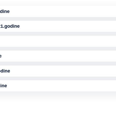
dine
1.godine
e
dine
ine