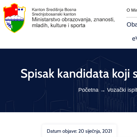
O Min
Oba
eV
Spisak kandidata koji 
Početna
→
Vozački ispit
Datum objave:
20 siječnja, 2021