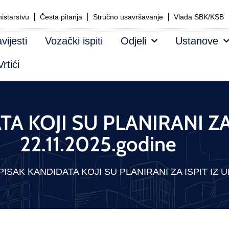
istarstvu
Česta pitanja
Stručno usavršavanje
Vlada SBK/KSB
vijesti
Vozački ispiti
Odjeli
Ustanove
rtići
A KOJI SU PLANIRANI ZA
22.11.2025.godine
PISAK KANDIDATA KOJI SU PLANIRANI ZA ISPIT IZ UM