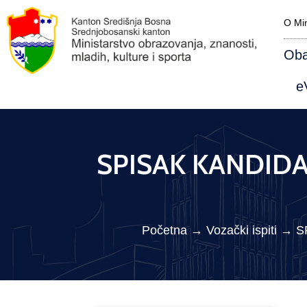
O Min
Oba
eV
SPISAK KANDIDAT
Početna
→
Vozački ispiti
→
S