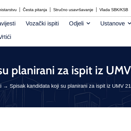
istarstvu
Česta pitanja
Stručno usavršavanje
Vlada SBK/KSB
vijesti
Vozački ispiti
Odjeli
Ustanove
rtići
su planirani za ispit iz UM
i
→
Spisak kandidata koji su planirani za ispit iz UMV 