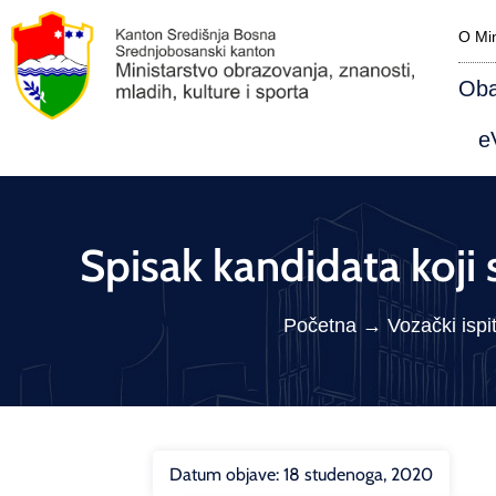
O Min
Oba
eV
Spisak kandidata koji 
Početna
→
Vozački ispit
Datum objave:
18 studenoga, 2020