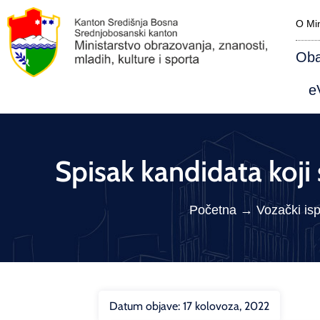
O Min
Oba
eV
Spisak kandidata koji
Početna
→
Vozački ispi
Datum objave:
17 kolovoza, 2022