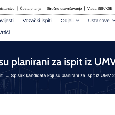
istarstvu
Česta pitanja
Stručno usavršavanje
Vlada SBK/KSB
vijesti
Vozački ispiti
Odjeli
Ustanove
rtići
 su planirani za ispit iz U
ti
→
Spisak kandidata koji su planirani za ispit iz UMV 