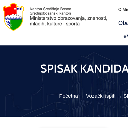
O Min
Oba
eV
SPISAK KANDIDAT
Početna
→
Vozački ispiti
→
S