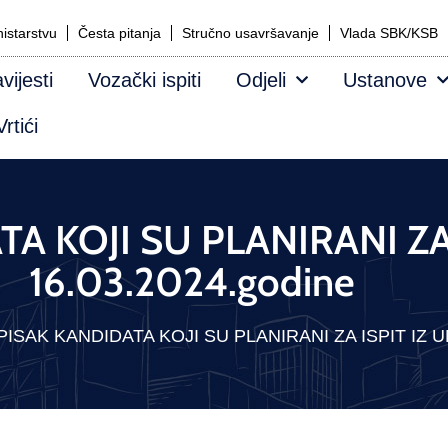
istarstvu
Česta pitanja
Stručno usavršavanje
Vlada SBK/KSB
vijesti
Vozački ispiti
Odjeli
Ustanove
rtići
A KOJI SU PLANIRANI ZA
16.03.2024.godine
PISAK KANDIDATA KOJI SU PLANIRANI ZA ISPIT IZ UM