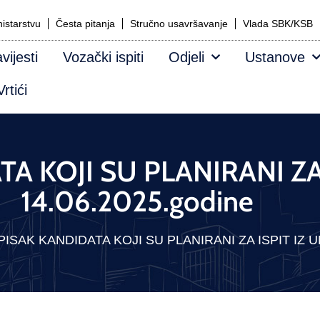
istarstvu
Česta pitanja
Stručno usavršavanje
Vlada SBK/KSB
vijesti
Vozački ispiti
Odjeli
Ustanove
rtići
A KOJI SU PLANIRANI ZA
14.06.2025.godine
PISAK KANDIDATA KOJI SU PLANIRANI ZA ISPIT IZ UM