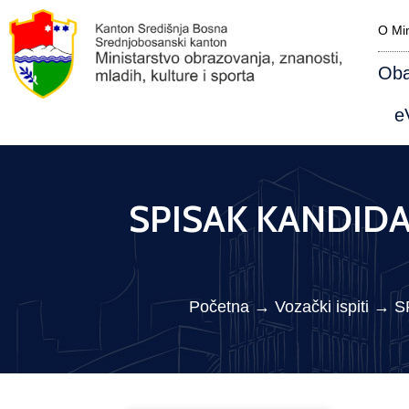
O Min
Oba
eV
SPISAK KANDIDAT
Početna
→
Vozački ispiti
→
S