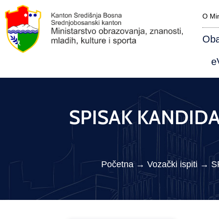
O Min
Oba
eV
SPISAK KANDIDAT
Početna
→
Vozački ispiti
→
S