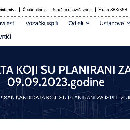
istarstvu
Česta pitanja
Stručno usavršavanje
Vlada SBK/KSB
vijesti
Vozački ispiti
Odjeli
Ustanove
rtići
A KOJI SU PLANIRANI ZA
09.09.2023.godine
PISAK KANDIDATA KOJI SU PLANIRANI ZA ISPIT IZ UM